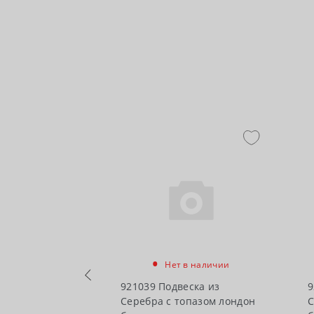
•
Нет в наличии
в наличии
921039 Подвеска из
9
Серебра с топазом лондон
С
ска из