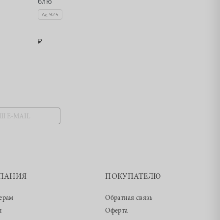
блю
Серебра с то
блю
Ag 925
Ag 925
ПАНИЯ
ПОКУПАТЕЛЮ
ерам
Обратная связь
ы
Оферта