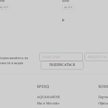
блю
блю
Ag 925
Ag 925
одписывайтесь
на
овости и акции
ПОДПИСАТЬСЯ
БРЕНД
КОМ
AQUAMARINE
Партн
Мы и Mercedes
Офис