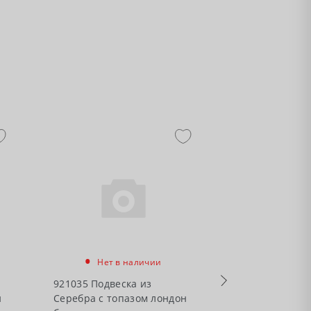
•
Нет в наличии
•
Нет в
921035 Подвеска из
н
Серебра с топазом лондон
921034 Подвес