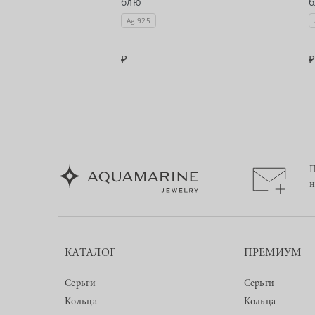
блю
опазом лондон
Ag 925
П
н
КАТАЛОГ
ПРЕМИУМ
Серьги
Серьги
Кольца
Кольца