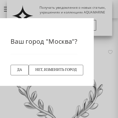
Получать уведомления о новых статьях,
украшениях и коллекциях AQUAMARINE
ПОЗЖЕ
ПОДПИСАТЬСЯ
НАЗАД
33046 Серьги из Серебра
Главная страница
Серьги
Серьги-эльфы
Ваш город "Москва"?
-50%
ДА
НЕТ, ИЗМЕНИТЬ ГОРОД