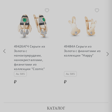
•
•
Нет в наличии
Нет в наличии
49426АГЧ Серьги из
49484А Серьги из
Золота с
Золота с фианитами из
наноизумрудами,
коллекции "Happy"
нанокристаллами,
фианитами из
коллекции "Cosmic"
Au 585
Au 585
КАТАЛОГ