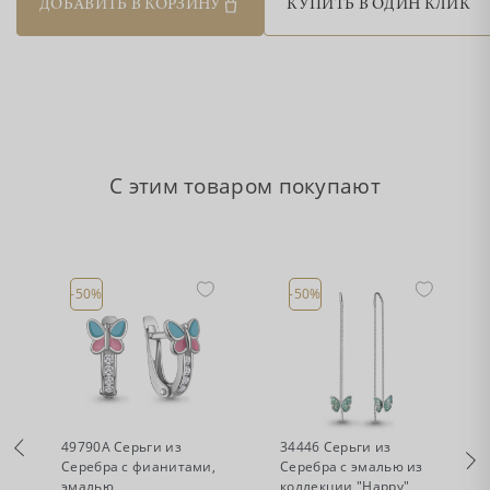
ДОБАВИТЬ В КОРЗИНУ
КУПИТЬ В ОДИН КЛИК
С этим товаром покупают
-50%
-50%
•
•
Есть в наличии
Есть в наличии
49790А Серьги из
34446 Серьги из
Серебра с фианитами,
Серебра с эмалью из
эмалью
коллекции "Happy"