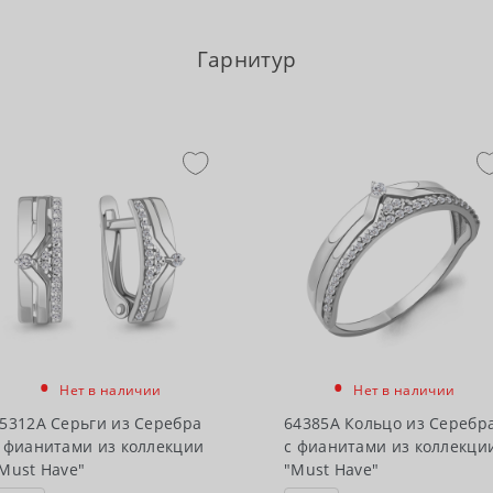
Гарнитур
•
•
Нет в наличии
Нет в наличии
5312А Серьги из Серебра
64385А Кольцо из Серебр
 фианитами из коллекции
с фианитами из коллекци
Must Have"
"Must Have"