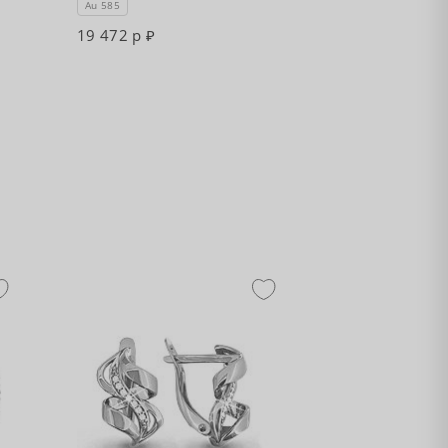
Au 585
19 472 р