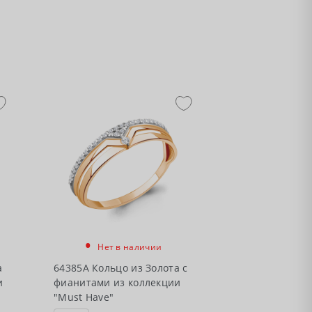
•
Нет в наличии
а
64385А Кольцо из Золота с
и
фианитами из коллекции
"Must Have"