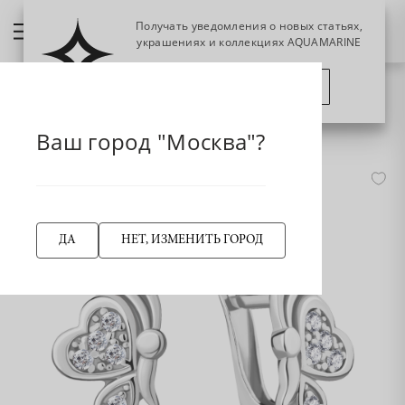
Получать уведомления о новых статьях,
украшениях и коллекциях AQUAMARINE
ПОЗЖЕ
ПОДПИСАТЬСЯ
НАЗАД
46884А Серьги из Серебра с фианитами
Главная страница
Серьги
Ваш город "Москва"?
-50%
ДА
НЕТ, ИЗМЕНИТЬ ГОРОД