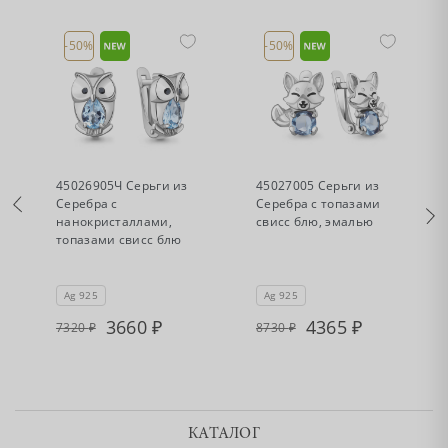
-50%
-50%
•
•
Есть в наличии
Есть в наличии
45026905Ч Серьги из
45027005 Серьги из
Серебра с
Серебра с топазами
нанокристаллами,
свисс блю, эмалью
,
топазами свисс блю
Ag 925
Ag 925
3660
4365
7320
8730
КАТАЛОГ