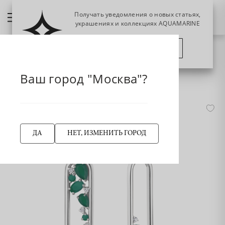
Получать уведомления о новых статьях,
украшениях и коллекциях AQUAMARINE
ПОЗЖЕ
ПОДПИСАТЬСЯ
НАЗАД
Главная страница
Серьга
Пусеты
Ваш город "Москва"?
4778509А Серьги из Серебра с агатами, фианитами
ДА
НЕТ, ИЗМЕНИТЬ ГОРОД