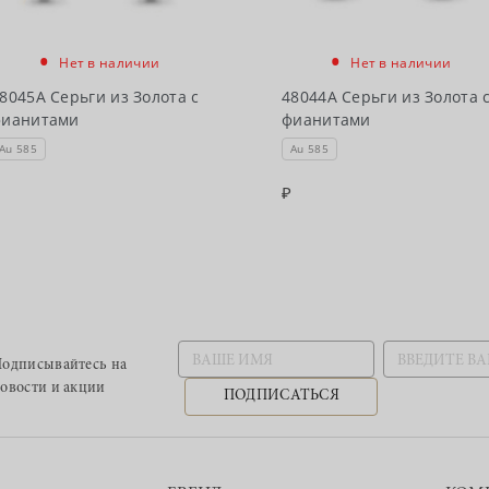
•
•
Нет в наличии
Нет в наличии
8045А Серьги из Золота с
48044А Серьги из Золота 
фианитами
фианитами
Au 585
Au 585
одписывайтесь
на
овости и акции
ПОДПИСАТЬСЯ