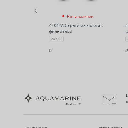
•
в наличии
Нет в наличии
и из золота с
48042А Серьги из золота с
4
фианитами
Au 585
П
н