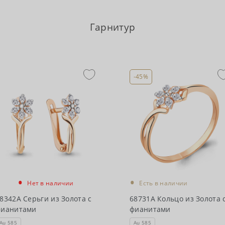
Гарнитур
-45%
•
•
Нет в наличии
Есть в наличии
8342А Серьги из Золота с
68731А Кольцо из Золота 
фианитами
фианитами
Au 585
Au 585