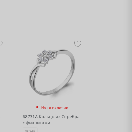
•
Нет в наличии
с
68731А Кольцо из Серебра
с фианитами
Ag 925