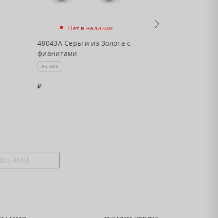
•
•
Нет в наличии
Нет в
с
48043А Серьги из Золота с
46915А Серьги
фианитами
фианитами
Au 585
Au 585