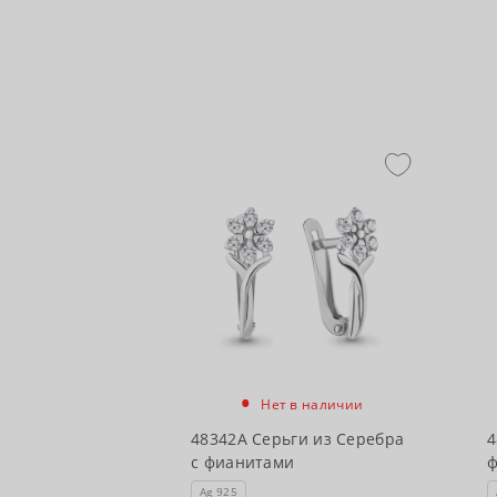
•
Нет в наличии
48342А Серьги из Серебра
4
с фианитами
Ag 925