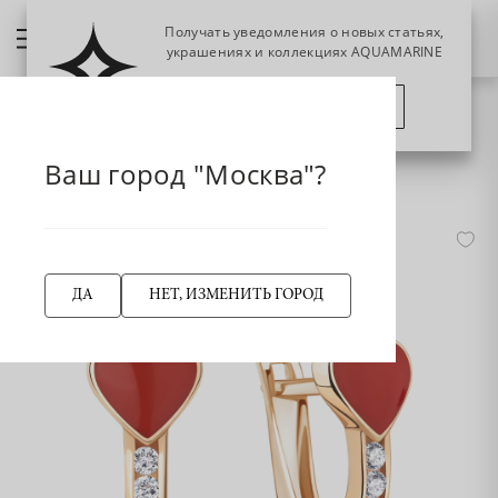
Получать уведомления о новых статьях,
украшениях и коллекциях AQUAMARINE
ПОЗЖЕ
ПОДПИСАТЬСЯ
НАЗАД
Главная страница
Серьги
Детские серьги
Ваш город "Москва"?
49787А Серьги из Золота с фианитами, эмалью
ДА
НЕТ, ИЗМЕНИТЬ ГОРОД