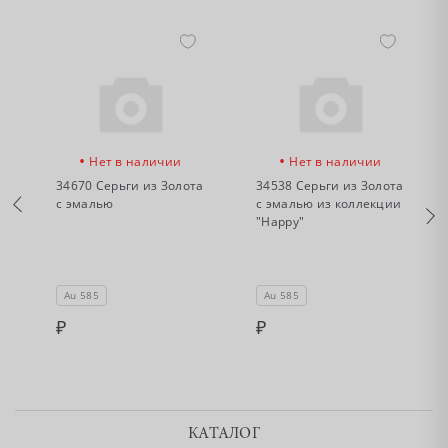
•
•
Нет в наличии
Нет в наличии
34670 Серьги из Золота
34538 Серьги из Золота
с эмалью
с эмалью из коллекции
ю
"Happy"
Au 585
Au 585
КАТАЛОГ