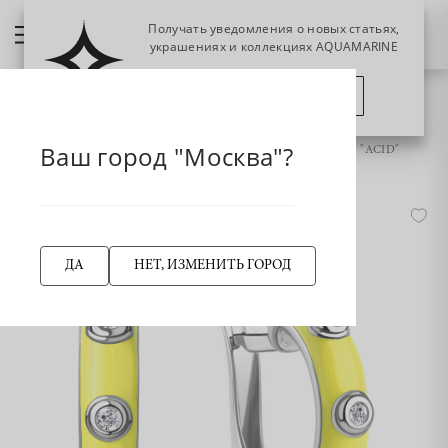
Получать уведомления о новых статьях,
украшениях и коллекциях AQUAMARINE
ПОЗЖЕ
ПОДПИСАТЬСЯ
НАЗАД
Главная страница
Серьги
Ваш город "Москва"?
49881А Серьги из Серебра с фианитами, эмалью из коллекции "ACID"
ДА
НЕТ, ИЗМЕНИТЬ ГОРОД