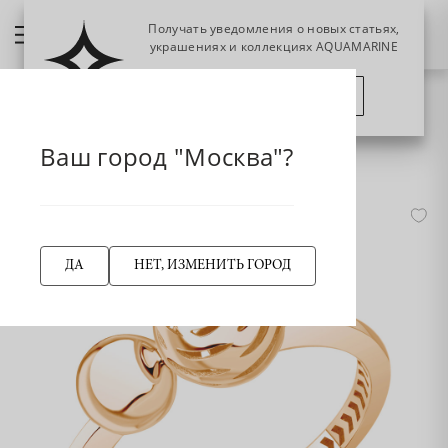
Получать уведомления о новых статьях,
украшениях и коллекциях AQUAMARINE
ПОЗЖЕ
ПОДПИСАТЬСЯ
НАЗАД
Главная страница
Кольцо
Кольца классические
Ваш город "Москва"?
56066 Кольцо из Золота
ДА
НЕТ, ИЗМЕНИТЬ ГОРОД