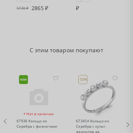
2865
5730
С этим товаром покупают
-50%
•
•
Нет в наличии
Есть в наличии
67936 Кольцо из
67345А Кольцо из
Серебра с фианитами
Серебра с культ.
жемчугом аа,