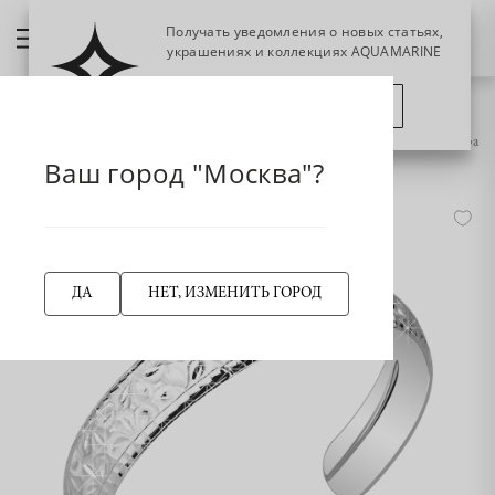
Получать уведомления о новых статьях,
украшениях и коллекциях AQUAMARINE
ПОЗЖЕ
ПОДПИСАТЬСЯ
НАЗАД
74307 Браслет из Серебра
Главная страница
Браслет
Жёсткие браслеты
Ваш город "Москва"?
-55%
ДА
НЕТ, ИЗМЕНИТЬ ГОРОД