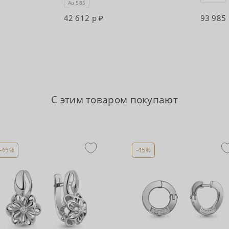
Au 585
42 612 р
93 985
С этим товаром покупают
-45%
-45%