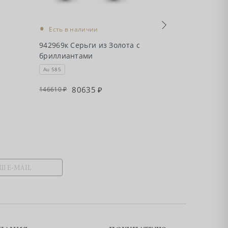
•
•
Есть в налич
Есть в наличии
942761к Серьг
942969к Серьги из Золота с
бриллиантами
бриллиантами
коллекции "Sh
Au 585
Au 585
80635
4209
146610
76530