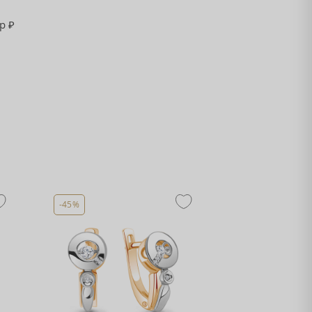
 р
-45%
-45%