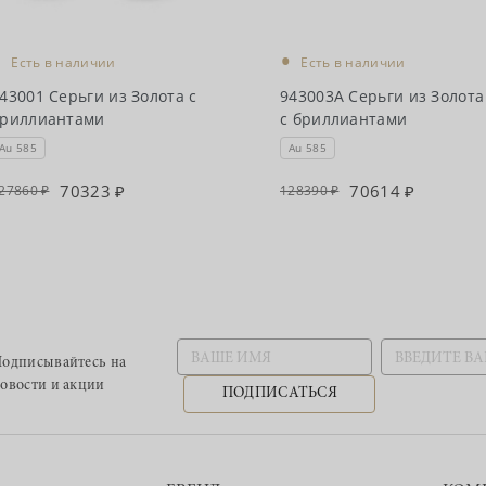
•
•
Есть в наличии
Есть в наличии
43001 Серьги из Золота с
943003А Серьги из Золота
риллиантами
с бриллиантами
Au 585
Au 585
70323
70614
27860
128390
одписывайтесь
на
овости и акции
ПОДПИСАТЬСЯ