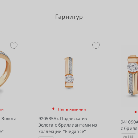
Гарнитур
•
•
ии
Нет в наличии
 Золота
920535Ак Подвеска из
941090А
Золота с бриллиантами из
с брил
e"
коллекции "Elegance"
Au 585