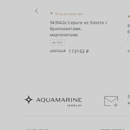
•
Есть в наличии
чии
943042к Серьги из Золота с
и из Золота с
9
бриллиантами,
ми
б
морганитами
Au 585
15
113162
205750
1
П
н