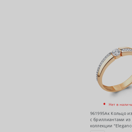
•
Нет в налич
961995Ак Кольцо из
с бриллиантами из
коллекции "Eleganc