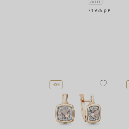
Au 585
74 989 р
-45%