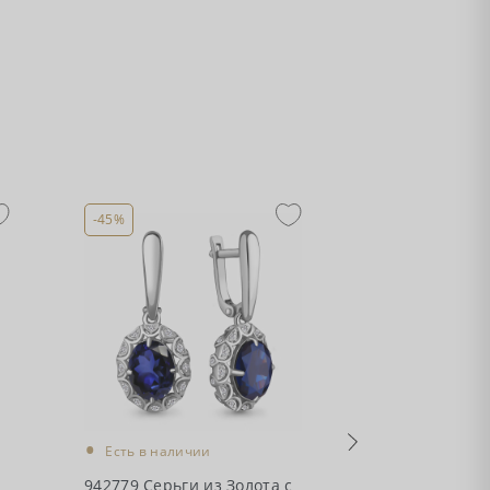
-45%
-45%
•
•
Есть в налич
Есть в наличии
942782Ак Серь
942779 Серьги из Золота с