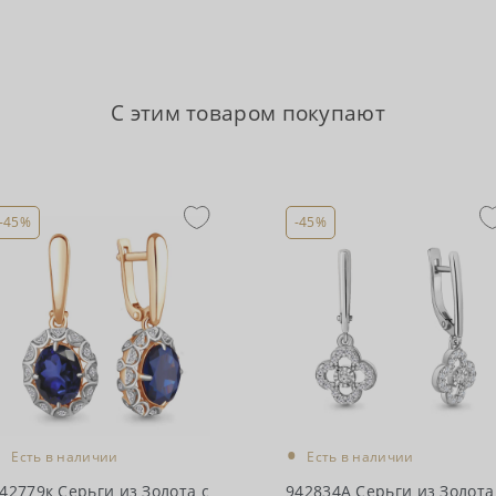
С этим товаром покупают
-45%
-45%
•
•
Есть в наличии
Есть в наличии
42779к Серьги из Золота с
942834А Серьги из Золота