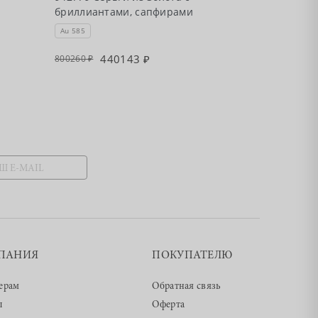
с бриллианта
бриллиантами, сапфирами
сапфирами
Au 585
Au 585
440143
184
800260
336070
ПАНИЯ
ПОКУПАТЕЛЮ
ерам
Обратная связь
ы
Оферта