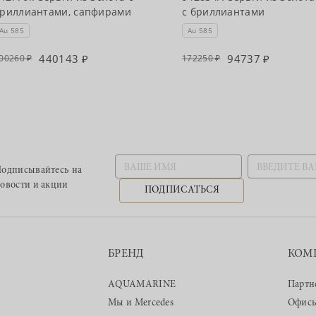
риллиантами, сапфирами
с бриллиантами
Au 585
Au 585
440143
94737
00260
172250
одписывайтесь
на
овости и акции
ПОДПИСАТЬСЯ
БРЕНД
КОМ
AQUAMARINE
Партн
Мы и Mercedes
Офис