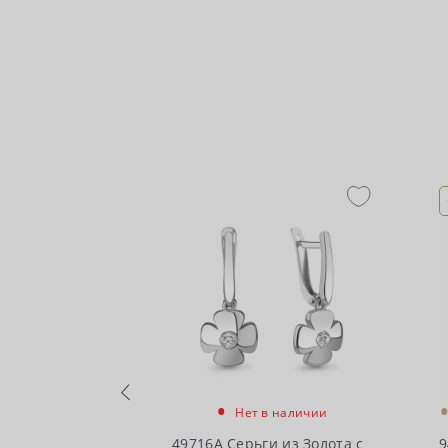
•
в наличии
Нет в наличии
и из Золота с
49716А Серьги из Золота с
9