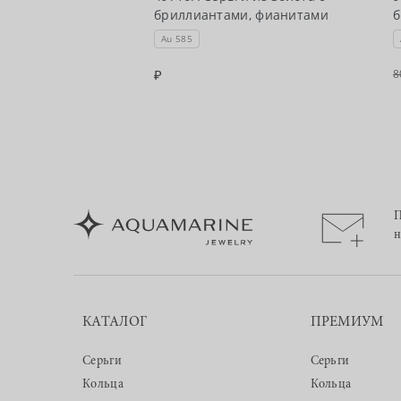
и, топазами
бриллиантами, фианитами
б
Au 585
8
П
н
КАТАЛОГ
ПРЕМИУМ
Серьги
Серьги
Кольца
Кольца