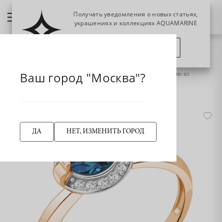
Получать уведомления о новых статьях,
украшениях и коллекциях AQUAMARINE
ПОЗЖЕ
ПОДПИСАТЬСЯ
НАЗАД
Главная страница
Кольцо
Кольца классические
Ваш город "Москва"?
964087к Кольцо из Золота с бриллиантами, топазом лондон блю из
коллекции "Breeze"
ДА
НЕТ, ИЗМЕНИТЬ ГОРОД