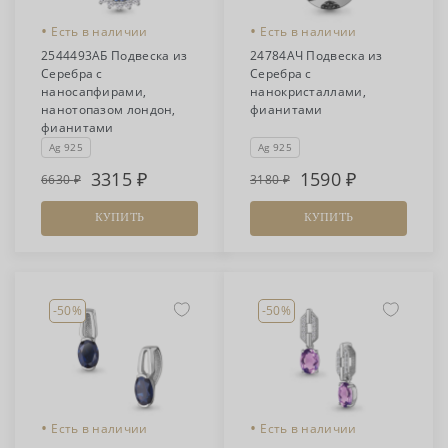
•
•
Есть в наличии
Есть в наличии
2544493АБ Подвеска из
24784АЧ Подвеска из
Серебра с
Серебра с
наносапфирами,
нанокристаллами,
нанотопазом лондон,
фианитами
фианитами
Ag 925
Ag 925
3315
1590
6630
3180
КУПИТЬ
КУПИТЬ
-50%
-50%
•
•
Есть в наличии
Есть в наличии