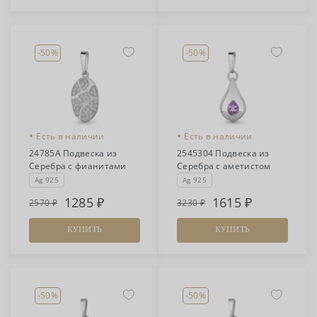
-50%
-50%
•
•
Есть в наличии
Есть в наличии
24785А Подвеска из
2545304 Подвеска из
Серебра с фианитами
Серебра с аметистом
Ag 925
Ag 925
1285
1615
2570
3230
КУПИТЬ
КУПИТЬ
-50%
-50%