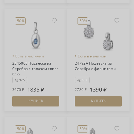
-50%
-50%
•
•
Есть в наличии
Есть в наличии
2545005 Подвеска из
24792А Подвеска из
Серебра с топазом свисс
Серебра с фианитами
блю
Ag 925
Ag 925
1835
1390
3670
2780
КУПИТЬ
КУПИТЬ
-50%
-50%