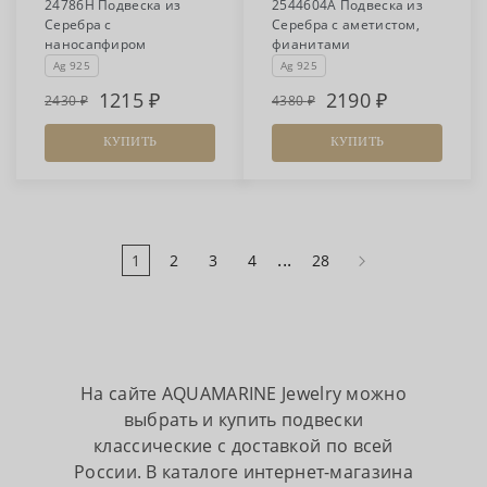
24786Н Подвеска из
2544604А Подвеска из
Серебра с
Серебра с аметистом,
наносапфиром
фианитами
Ag 925
Ag 925
1215
2190
2430
4380
КУПИТЬ
КУПИТЬ
...
1
2
3
4
28
На сайте AQUAMARINE Jewelry можно
выбрать и купить подвески
классические с доставкой по всей
России. В каталоге интернет-магазина