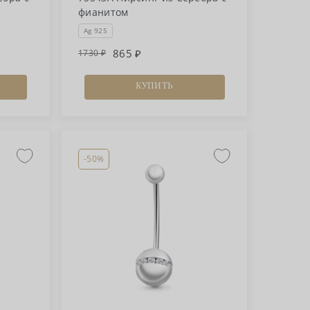
фианитом
Ag 925
865
1730
КУПИТЬ
-50%