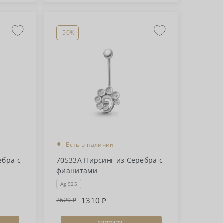
-50%
•
Есть в наличии
ебра с
70533А Пирсинг из Серебра с
фианитами
Ag 925
1310
2620