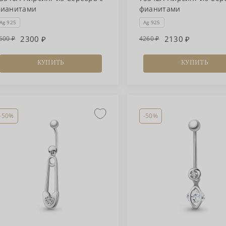
ианитами
фианитами
Ag 925
Ag 925
2300
2130
600
4260
КУПИТЬ
КУПИТЬ
-50%
-50%