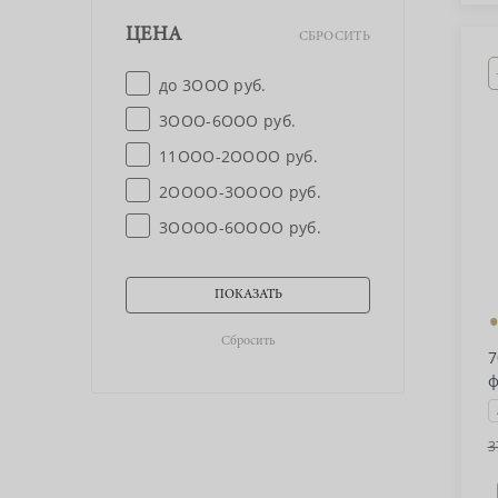
ЦЕНА
СБРОСИТЬ
до 3OOO руб.
3OOO-6OOO руб.
11OOO-2OOOO руб.
2OOOO-3OOOO руб.
3OOOO-6OOOO руб.
7
ф
3