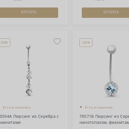
КУПИТЬ
КУПИТЬ
-50%
-50%
•
•
Есть в наличии
Есть в наличии
0594А Пирсинг из Серебра с
70571Б Пирсинг из Сер
ианитами
нанотопазом, фианита