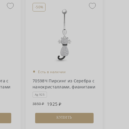
-50%
•
Есть в наличии
та с
70598Ч Пирсинг из Серебра с
итами
нанокристаллами, фианитами
Ag 925
1925
3850
КУПИТЬ