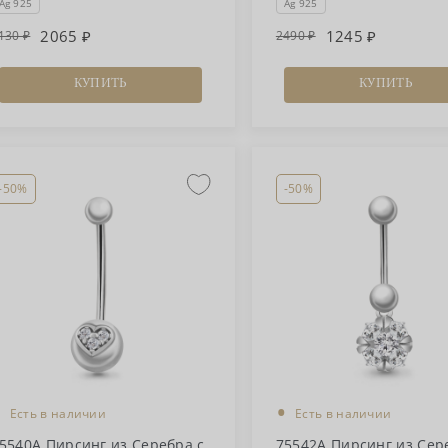
Ag 925
Ag 925
2065
1245
130
2490
КУПИТЬ
КУПИТЬ
-50%
-50%
•
•
Есть в наличии
Есть в наличии
5540А Пирсинг из Серебра с
75542А Пирсинг из Сер