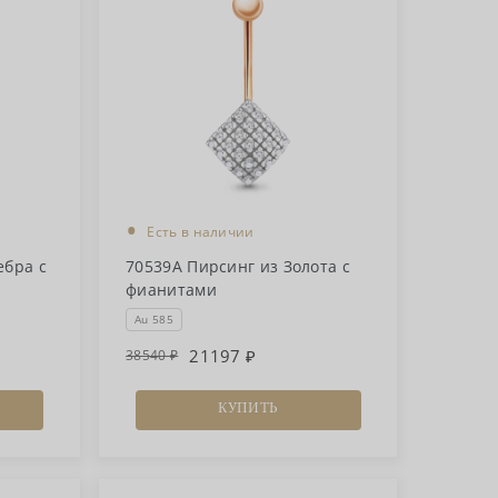
•
Есть в наличии
ебра с
70539А Пирсинг из Золота с
фианитами
Au 585
21197
38540
КУПИТЬ