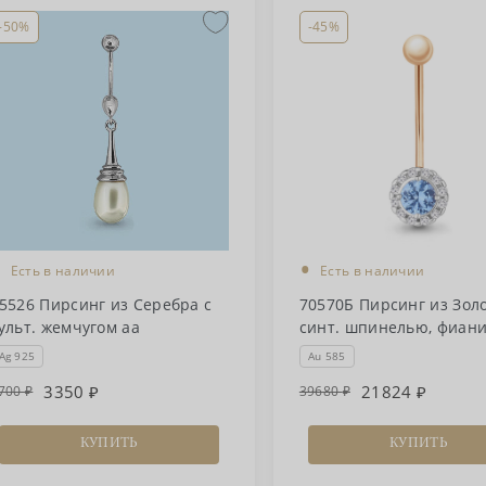
-50%
-45%
•
•
Есть в наличии
Есть в наличии
5526 Пирсинг из Серебра с
70570Б Пирсинг из Золо
ульт. жемчугом аа
синт. шпинелью, фиан
Ag 925
Au 585
3350
21824
700
39680
КУПИТЬ
КУПИТЬ