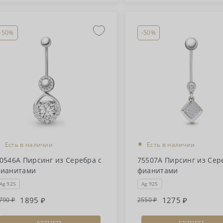
-50%
-50%
•
•
Есть в наличии
Есть в наличии
0546А Пирсинг из Серебра с
75507А Пирсинг из Сер
ианитами
фианитами
Ag 925
Ag 925
1895
1275
790
2550