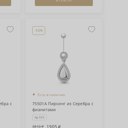
КУПИТЬ
-50%
•
Есть в наличии
ебра с
75501А Пирсинг из Серебра с
фианитами
Ag 925
1905
3810