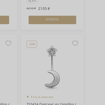
Ag 925
2105
4210
КУПИТЬ
-50%
•
Есть в наличии
ебра с
75543А Пирсинг из Серебра с