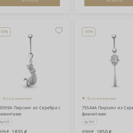
КУПИТЬ
КУПИТЬ
-50%
-50%
•
•
Есть в наличии
Есть в наличии
0599А Пирсинг из Серебра с
75544А Пирсинг из Сер
ианитами
фианитами
Ag 925
Ag 925
1835
1850
670
3700