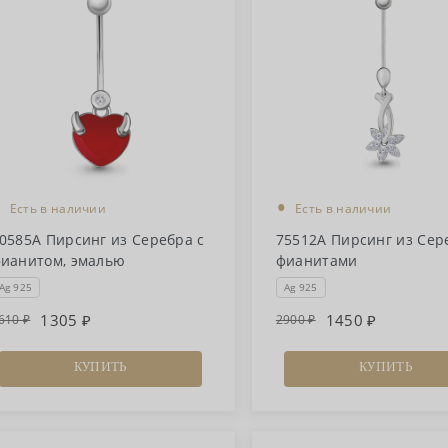
•
•
Есть в наличии
Есть в наличии
0585А Пирсинг из Серебра с
75512А Пирсинг из Сер
ианитом, эмалью
фианитами
Ag 925
Ag 925
1305
1450
610
2900
КУПИТЬ
КУПИТЬ