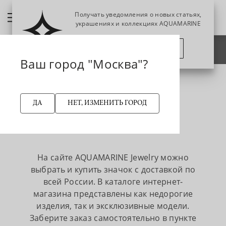
Получать уведомления о новых статьях,
украшениях и коллекциях AQUAMARINE
Фильтр украшений
ПОЗЖЕ
ПОДПИСАТЬСЯ
НАЗАД
Ваш город "Москва"?
Значок
Главная страница
Заказ в производство
ЗНАЧОК
ДА
НЕТ, ИЗМЕНИТЬ ГОРОД
Сортировка:
по популярности
На сайте AQUAMARINE Jewelry можно
выбрать и купить значок с доставкой по
всей России. В каталоге интернет-
магазина представлены как недорогие
изделия, так и эксклюзивные модели.
Заберите заказ самостоятельно в пункте