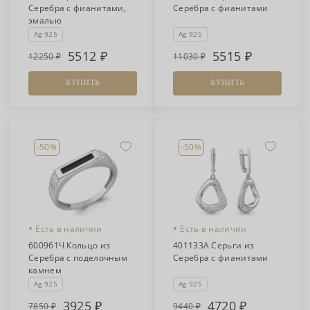
Серебра с фианитами,
Серебра с фианитами
эмалью
Ag 925
Ag 925
5512
5515
12250
11030
КУПИТЬ
КУПИТЬ
-50%
-50%
•
•
Есть в наличии
Есть в наличии
600961Ч Кольцо из
401133А Серьги из
Серебра с поделочным
Серебра с фианитами
камнем
Ag 925
Ag 925
3925
4720
7850
9440