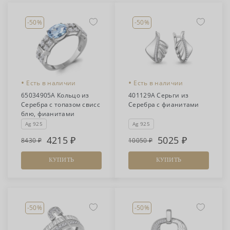
-50%
-50%
•
•
Есть в наличии
Есть в наличии
65034905А Кольцо из
401129А Серьги из
Серебра с топазом свисс
Серебра с фианитами
блю, фианитами
Ag 925
Ag 925
4215
5025
8430
10050
КУПИТЬ
КУПИТЬ
-50%
-50%