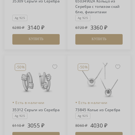
35309 Серьги из Серебра
65034902А Кольцо из
Серебра с топазом скай
блю, фианитами
Ag 925
Ag 925
3140
3360
6280
6720
КУПИТЬ
КУПИТЬ
-50%
-50%
•
•
Есть в наличии
Есть в наличии
35312 Серьги из Серебра
73845 Колье из Серебра
Ag 925
Ag 925
3055
4030
6110
8060