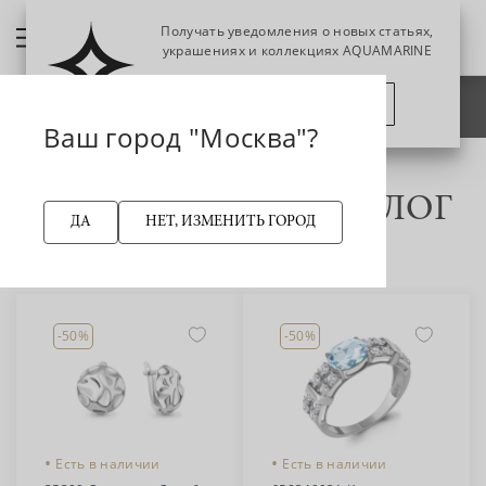
Получать уведомления о новых статьях,
украшениях и коллекциях AQUAMARINE
Фильтр украшений
ПОЗЖЕ
ПОДПИСАТЬСЯ
НАЗАД
Ваш город "Москва"?
Главная страница
ЮВЕЛИРНЫЙ КАТАЛОГ
ДА
НЕТ, ИЗМЕНИТЬ ГОРОД
Сортировка:
новинки
-50%
-50%
•
•
Есть в наличии
Есть в наличии