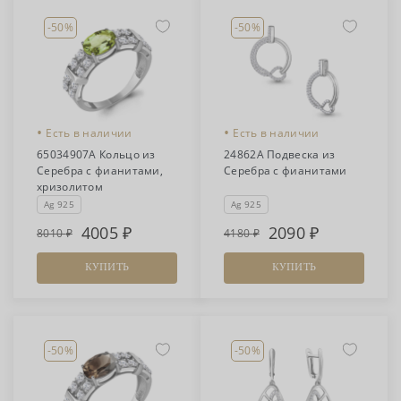
-50%
-50%
•
•
Есть в наличии
Есть в наличии
65034907А Кольцо из
24862А Подвеска из
Серебра с фианитами,
Серебра с фианитами
хризолитом
Ag 925
Ag 925
4005
2090
8010
4180
КУПИТЬ
КУПИТЬ
-50%
-50%