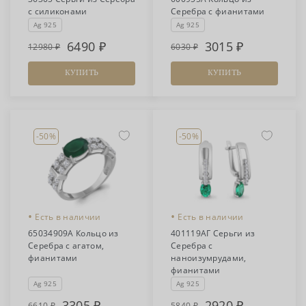
с силиконами
Серебра с фианитами
Ag 925
Ag 925
6490
3015
12980
6030
КУПИТЬ
КУПИТЬ
-50%
-50%
•
•
Есть в наличии
Есть в наличии
65034909А Кольцо из
401119АГ Серьги из
Серебра с агатом,
Серебра с
фианитами
наноизумрудами,
фианитами
Ag 925
Ag 925
3305
2920
6610
5840