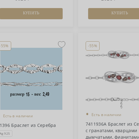
КУПИТЬ
КУПИТЬ
-55%
-55%
•
•
Есть в наличии
Есть в наличии
7411936А Браслет из С
1396 Браслет из Серебра
с гранатами, кварцами
Ag 925
дымчатыми, фианитам