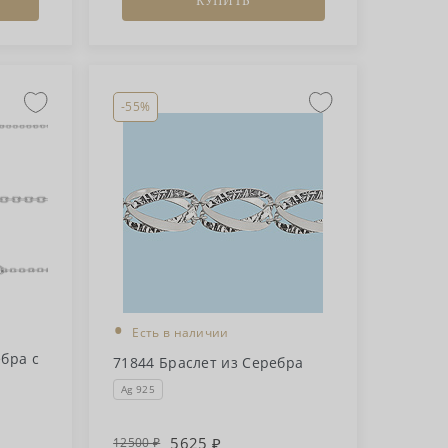
КУПИТЬ
-55%
•
Есть в наличии
бра с
71844 Браслет из Серебра
Ag 925
5625
12500