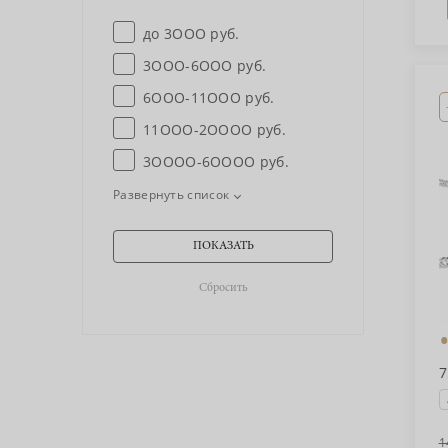
до 3OOO руб.
3OOO-6OOO руб.
6OOO-11OOO руб.
11OOO-2OOOO руб.
3OOOO-6OOOO руб.
Развернуть список
7
1