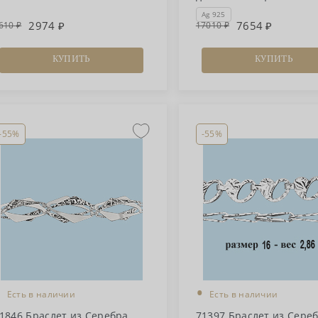
Ag 925
2974
7654
610
17010
КУПИТЬ
КУПИТЬ
-55%
-55%
•
•
Есть в наличии
Есть в наличии
1846 Браслет из Серебра
71397 Браслет из Сере