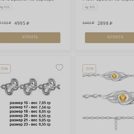
Ag 925
Ag 925
4995
2898
1100
6440
КУПИТЬ
КУПИТЬ
-55%
-55%