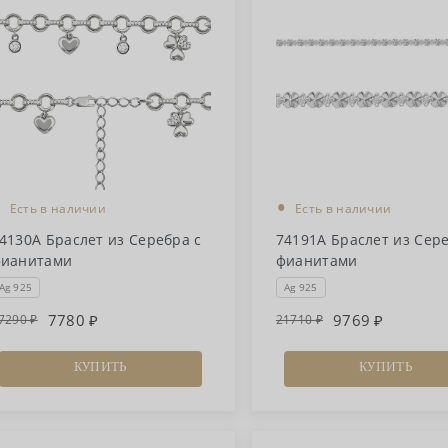
•
•
Есть в наличии
Есть в наличии
4130А Браслет из Серебра с
74191А Браслет из Сере
ианитами
фианитами
Ag 925
Ag 925
7780
9769
7290
21710
КУПИТЬ
КУПИТЬ