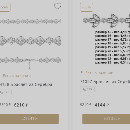
-55%
-55%
•
•
Есть в наличии
Есть в наличии
71027 Браслет из Сере
4128 Браслет из Серебра
Ag 925
Ag 925
6210
4144
3800
9210
КУПИТЬ
КУПИТЬ