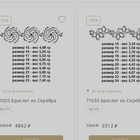
-55%
-55%
•
•
Есть в наличии
Есть в наличии
1020 Браслет из Серебра
71033 Браслет из Сере
Ag 925
Ag 925
4842
3312
0760
7360