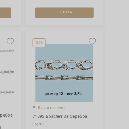
КУПИТЬ
-55%
•
Есть в наличии
еребра
71395 Браслет из Серебра
Ag 925
и