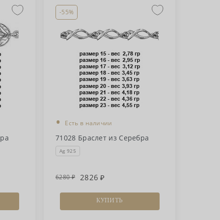
-55%
•
Есть в наличии
бра
71028 Браслет из Серебра
Ag 925
2826
6280
КУПИТЬ