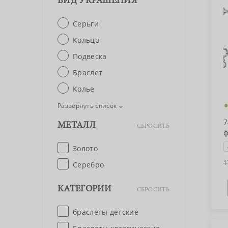
ВИД УКРАШЕНИЯ
Серьги
Кольцо
Подвеска
Браслет
Колье
Развернуть список
7
МЕТАЛЛ
СБРОСИТЬ
ф
Золото
1
Серебро
КАТЕГОРИИ
СБРОСИТЬ
браслеты детские