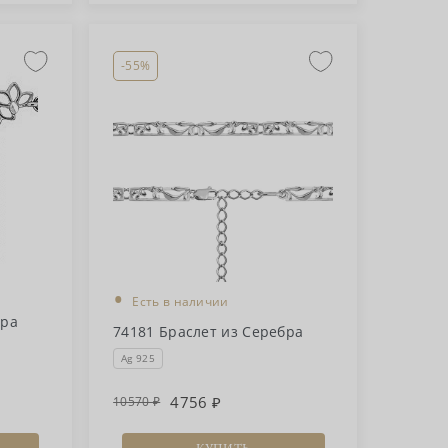
-55%
•
Есть в наличии
бра
74181 Браслет из Серебра
Ag 925
4756
10570