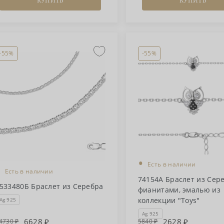
КУПИТЬ
КУПИТЬ
-55%
-55%
•
Есть в наличии
•
Есть в наличии
74154А Браслет из Сере
533480Б Браслет из Серебра
фианитами, эмалью из
коллекции "Toys"
Ag 925
Ag 925
6628
2628
4730
5840