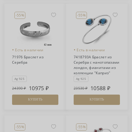
-55%
-55%
•
•
Есть в наличии
Есть в наличии
71976 Браслет из
7418793А Браслет из
Серебра
Серебра с нанотопазами
лондон, фианитами из
коллекции "Каприз"
Ag 925
Ag 925
10975
10588
24390
23530
КУПИТЬ
КУПИТЬ
-55%
-55%