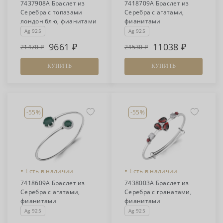
7437908А Браслет из
7418709А Браслет из
Серебра с топазами
Серебра с агатами,
лондон блю, фианитами
фианитами
Ag 925
Ag 925
9661
11038
21470
24530
КУПИТЬ
КУПИТЬ
-55%
-55%
•
•
Есть в наличии
Есть в наличии
7418609А Браслет из
7438003А Браслет из
Серебра с агатами,
Серебра с гранатами,
фианитами
фианитами
Ag 925
Ag 925