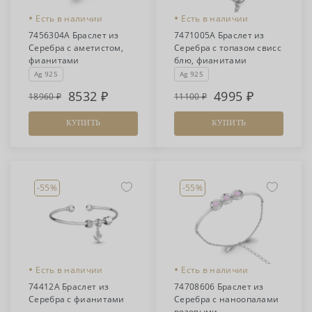
•
•
Есть в наличии
Есть в наличии
7456304А Браслет из
7471005А Браслет из
Серебра с аметистом,
Серебра с топазом свисс
фианитами
блю, фианитами
Ag 925
Ag 925
8532
4995
18960
11100
КУПИТЬ
КУПИТЬ
-55%
-55%
•
•
Есть в наличии
Есть в наличии
74412А Браслет из
74708606 Браслет из
Серебра с фианитами
Серебра с наноопалами
розовыми