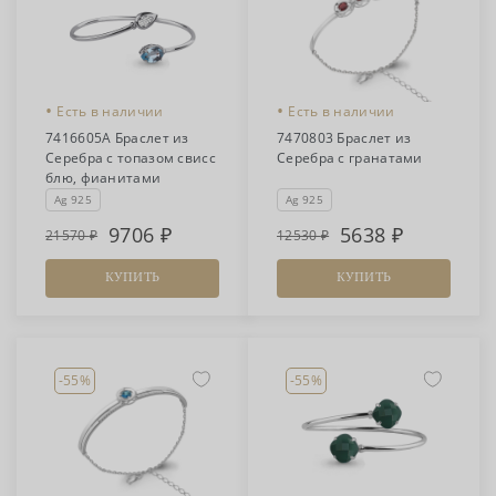
•
•
Есть в наличии
Есть в наличии
7416605А Браслет из
7470803 Браслет из
Серебра с топазом свисс
Серебра с гранатами
блю, фианитами
Ag 925
Ag 925
9706
5638
21570
12530
КУПИТЬ
КУПИТЬ
-55%
-55%