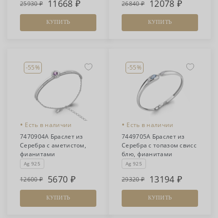
11668
12078
25930
26840
КУПИТЬ
КУПИТЬ
-55%
-55%
•
•
Есть в наличии
Есть в наличии
7470904А Браслет из
7449705А Браслет из
Серебра с аметистом,
Серебра с топазом свисс
фианитами
блю, фианитами
Ag 925
Ag 925
5670
13194
12600
29320
КУПИТЬ
КУПИТЬ