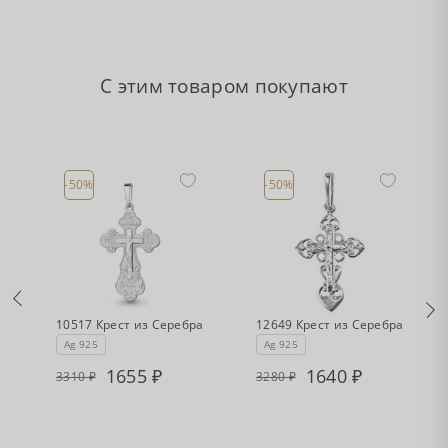
С этим товаром покупают
-50%
-50%
•
•
Есть в наличии
Есть в наличии
а
10517 Крест из Серебра
12649 Крест из Серебра
Ag 925
Ag 925
1655
1640
3310
3280