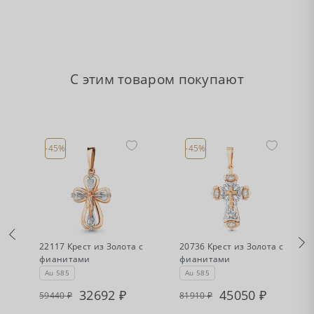
С этим товаром покупают
-45%
-45%
•
•
Есть в наличии
Есть в наличии
а
22117 Крест из Золота с
20736 Крест из Золота с
фианитами
фианитами
Au 585
Au 585
32692
45050
59440
81910