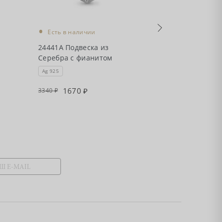
•
•
Есть в наличии
Есть в налич
24441А Подвеска из
24453 Подвеск
Серебра с фианитом
с фианитом
Ag 925
Ag 925
1670
1220
3340
2440