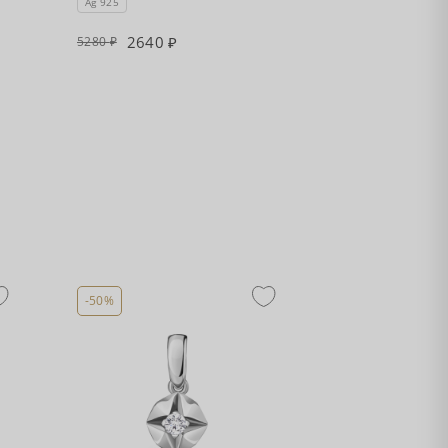
Ag 925
2640
5280
-50%
-50%