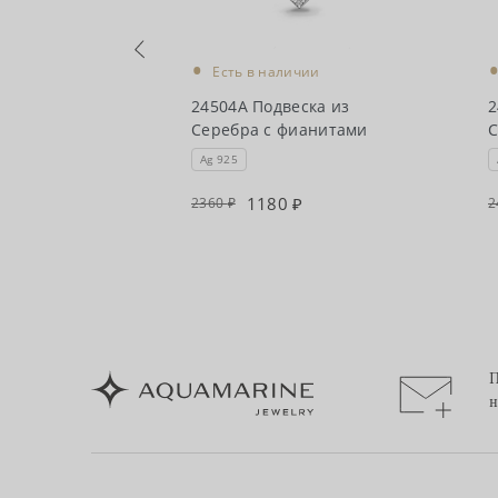
•
чии
Есть в наличии
ска из
24504А Подвеска из
2
ианитами
Серебра с фианитами
С
Ag 925
1180
2360
2
П
н