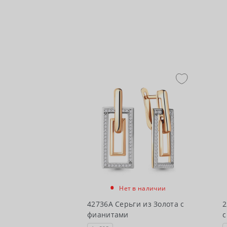
•
Нет в наличии
42736А Серьги из Золота с
2
фианитами
с