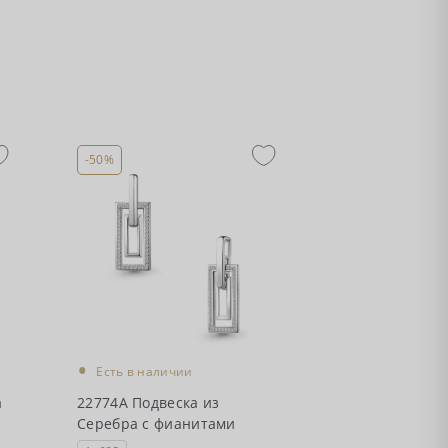
-50%
•
Есть в наличии
а
22774А Подвеска из
Серебра с фианитами