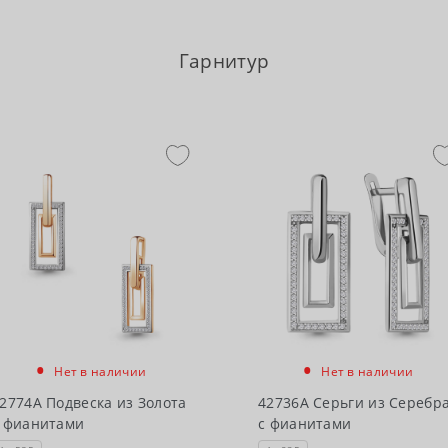
Гарнитур
•
•
Нет в наличии
Нет в наличии
2774А Подвеска из Золота
42736А Серьги из Серебр
 фианитами
с фианитами