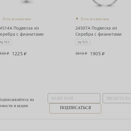
•
•
Есть в наличии
Есть в наличии
4514А Подвеска из
24507А Подвеска из
еребра с фианитами
Серебра с фианитами
Ag 925
Ag 925
1225
1905
450
3810
одписывайтесь
на
овости и акции
ПОДПИСАТЬСЯ