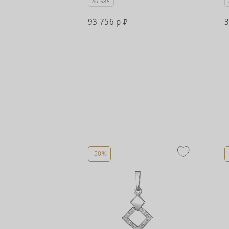
Au 585
93 756 р
3
-50%