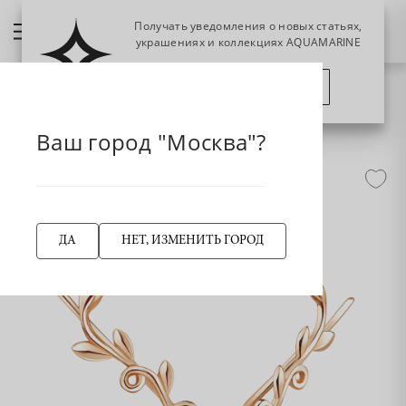
Получать уведомления о новых статьях,
украшениях и коллекциях AQUAMARINE
ПОЗЖЕ
ПОДПИСАТЬСЯ
НАЗАД
33047 Серьги из Золота
Главная страница
Серьги
Серьги-эльфы
Ваш город "Москва"?
ДА
НЕТ, ИЗМЕНИТЬ ГОРОД