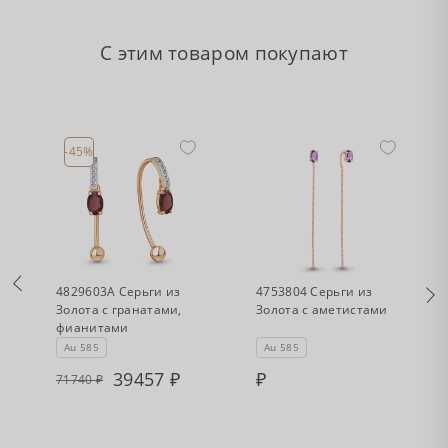
С этим товаром покупают
-45%
•
•
Есть в наличии
Нет в наличии
а
4829603А Серьги из
4753804 Серьги из
Золота с гранатами,
Золота с аметистами
фианитами
Au 585
Au 585
39457
71740