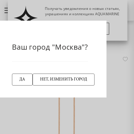
Получать уведомления о новых статьях,
украшениях и коллекциях AQUAMARINE
ПОЗЖЕ
ПОДПИСАТЬСЯ
НАЗАД
33748 Серьги из Золота
Главная страница
Серьги
Серьги-продевки
Ваш город "Москва"?
-45%
ДА
НЕТ, ИЗМЕНИТЬ ГОРОД