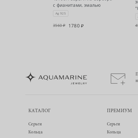
оллекции
э
с фианитами, эмалью
"
Ag 925
0
1780
3560
4
П
н
КАТАЛОГ
ПРЕМИУМ
Серьги
Серьги
Кольца
Кольца