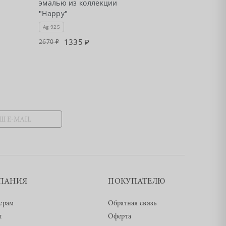
эмалью из коллекции
с фианитами,
"Happy"
коллекции "H
Ag 925
Ag 925
1335
3040
2670
6080
ПАНИЯ
ПОКУПАТЕЛЮ
ерам
Обратная связь
ы
Оферта