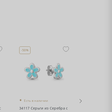
-50%
-50%
•
•
Есть в наличии
Есть в налич
с
34117 Серьги из Серебра с
49276А Серьг