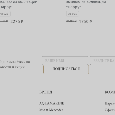
малью из коллекции
эмалью из коллекции
Happy"
"Happy"
Ag 925
Ag 925
2275
1750
550
3500
одписывайтесь
на
овости и акции
ПОДПИСАТЬСЯ
БРЕНД
КОМ
AQUAMARINE
Партн
Мы и Mercedes
Офис