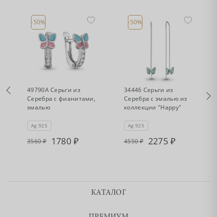
-50%
-50%
•
•
Есть в наличии
Есть в наличии
49790А Серьги из
34446 Серьги из
Серебра с фианитами,
Серебра с эмалью из
"
эмалью
коллекции "Happy"
Ag 925
Ag 925
1780
2275
3560
4550
КАТАЛОГ