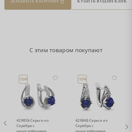
ДОБАВИТЬ В КОРЗИНУ
КУПИТЬ В ОДИН КЛИК
С этим товаром покупают
-50%
-50%
•
•
Есть в наличии
Есть в наличии
42985Б Серьги из
42984Б Серьги из
Серебра с
Серебра с
наносапфирами,
наносапфирами,