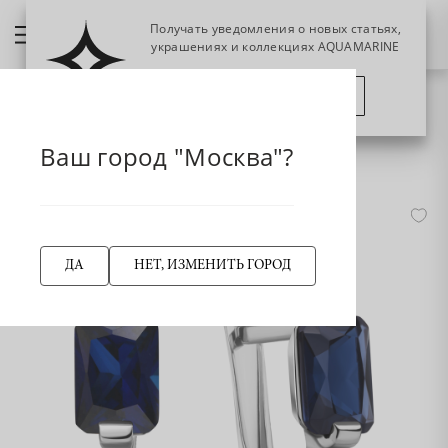
Получать уведомления о новых статьях,
украшениях и коллекциях AQUAMARINE
ПОЗЖЕ
ПОДПИСАТЬСЯ
НАЗАД
Главная страница
Серьга
Серьги классические
Ваш город "Москва"?
400181Н Серьги из Серебра с наносапфирами
-50%
ДА
НЕТ, ИЗМЕНИТЬ ГОРОД