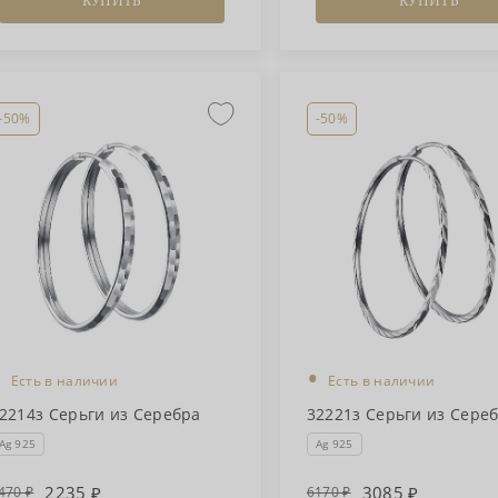
КУПИТЬ
КУПИТЬ
-50%
-50%
•
•
Есть в наличии
Есть в наличии
2214з Серьги из Серебра
32221з Серьги из Сере
Ag 925
Ag 925
2235
3085
470
6170