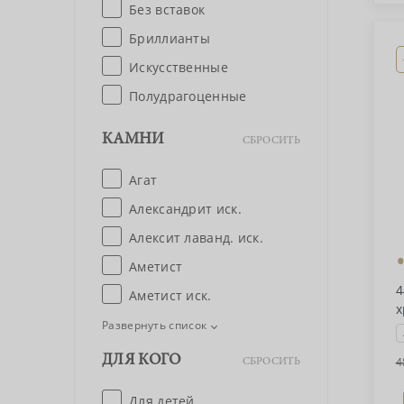
Без вставок
Бриллианты
Искусственные
Полудрагоценные
КАМНИ
СБРОСИТЬ
Агат
Александрит иск.
Алексит лаванд. иск.
Аметист
4
Аметист иск.
х
Развернуть список
ДЛЯ КОГО
4
СБРОСИТЬ
Для детей