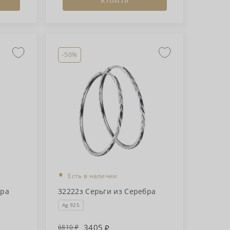
КУПИТЬ
-50%
•
Есть в наличии
бра
32222з Серьги из Серебра
Ag 925
3405
6810