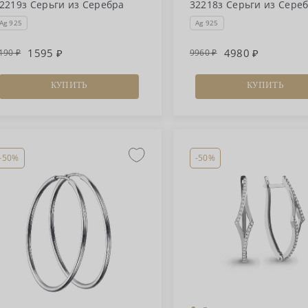
2219з Серьги из Серебра
32218з Серьги из Сере
Ag 925
Ag 925
1595
4980
190
9960
КУПИТЬ
КУПИТЬ
-50%
-50%