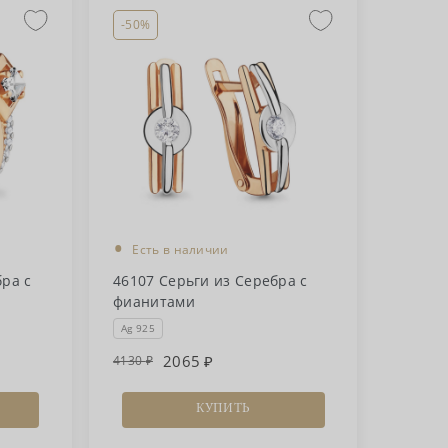
-50%
•
Есть в наличии
бра с
46107 Серьги из Серебра с
фианитами
Ag 925
2065
4130
КУПИТЬ