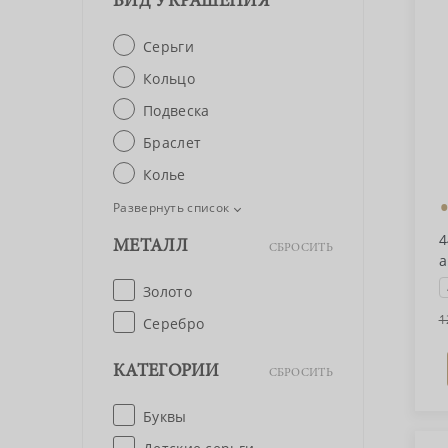
ВИД УКРАШЕНИЯ
Серьги
Кольцо
Подвеска
Браслет
Колье
Развернуть список
4
МЕТАЛЛ
СБРОСИТЬ
а
Золото
1
Серебро
КАТЕГОРИИ
СБРОСИТЬ
Буквы