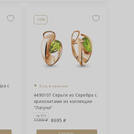
-50%
•
бра с
Есть в наличии
4490107 Серьги из Серебра с
хризолитами из коллекции
"Лагуна"
Ag 925
8695
17390