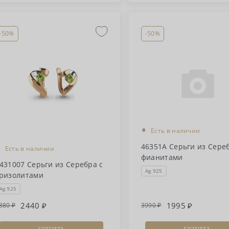
-50%
-50%
•
Есть в наличии
•
46351А Серьги из Сере
Есть в наличии
фианитами
431007 Серьги из Серебра с
Ag 925
ризолитами
Ag 925
2440
1995
880
3990