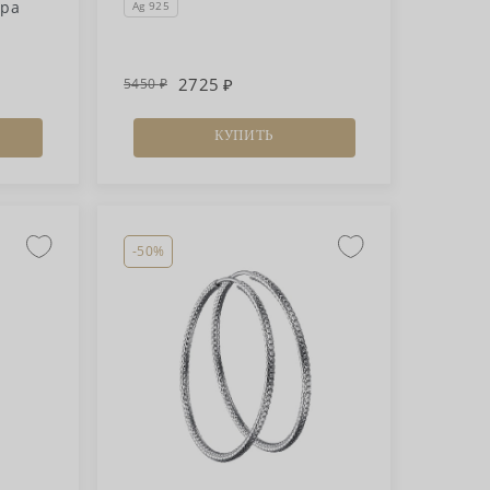
бра
Ag 925
2725
5450
КУПИТЬ
-50%