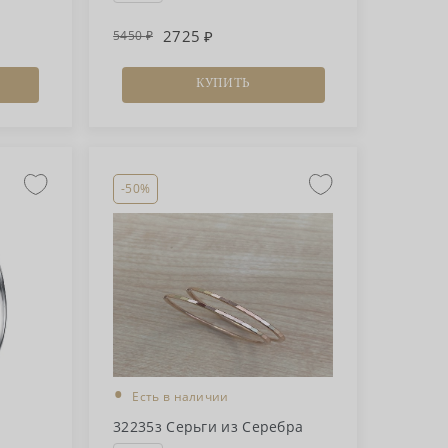
2725
5450
КУПИТЬ
-50%
•
Есть в наличии
32235з Серьги из Серебра