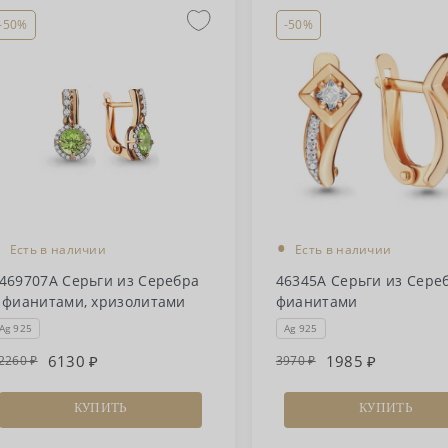
-50%
-50%
•
•
Есть в наличии
Есть в наличии
469707А Серьги из Серебра
46345А Серьги из Сере
 фианитами, хризолитами
фианитами
Ag 925
Ag 925
6130
1985
2260
3970
КУПИТЬ
КУПИТЬ