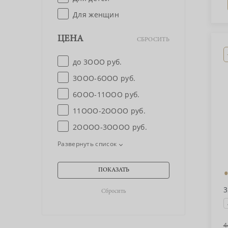
Для женщин
ЦЕНА
СБРОСИТЬ
до 3OOO руб.
3OOO-6OOO руб.
6OOO-11OOO руб.
11OOO-2OOOO руб.
2OOOO-3OOOO руб.
Развернуть список
3
4