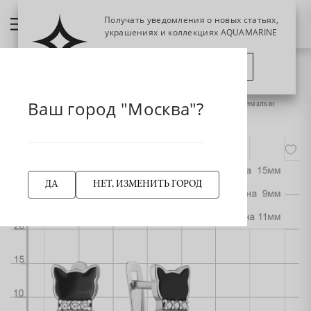
Получать уведомления о новых статьях,
украшениях и коллекциях AQUAMARINE
ПОЗЖЕ
ПОДПИСАТЬСЯ
НАЗАД
Главная страница
Серьги
Серьги длинные
Ваш город "Москва"?
400792АЧ Серьги из Серебра с нанокристаллами, фианитами, эмалью
-50%
ДА
НЕТ, ИЗМЕНИТЬ ГОРОД