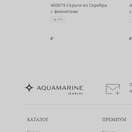
чии
400679 Серьги из Серебра
4
ги из Серебра
с фианитами
с
 из коллекции
Ag 925
П
н
КАТАЛОГ
ПРЕМИУМ