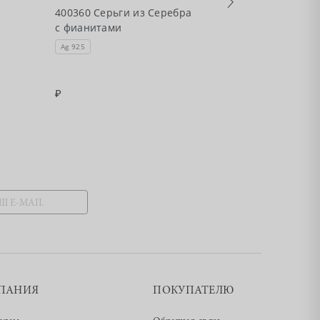
•
Есть в налич
400360 Серьги из Серебра
с фианитами
49790А Серьг
с фианитами,
Ag 925
Ag 925
1780
3560
ПАНИЯ
ПОКУПАТЕЛЮ