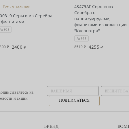
•
48479АГ Серьги из
Есть в наличии
Серебра с
00319 Серьги из Серебра
наноизумрудами,
 фианитами
фианитами из коллекции
Ag 925
"Клеопатра"
Ag 925
2400
4255
800
8510
одписывайтесь
на
овости и акции
ПОДПИСАТЬСЯ
БРЕНД
КОМ