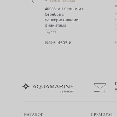
•
Есть в наличии
чии
400681АЧ Серьги из
ги из Серебра
Серебра с
4
нанокристаллами,
с
фианитами
Ag 925
4605
9210
4
П
н
КАТАЛОГ
ПРЕМИУМ