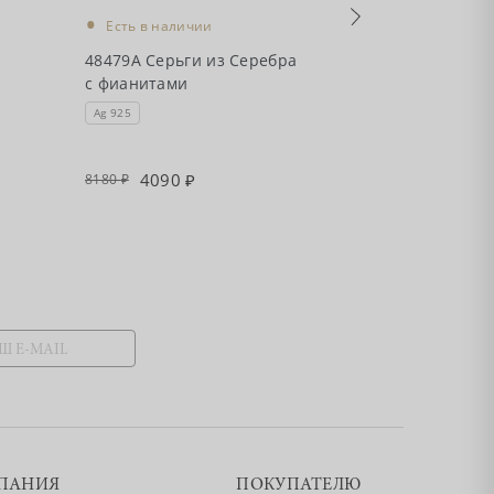
•
•
Есть в налич
Есть в наличии
48735А Серьг
48479А Серьги из Серебра
с фианитами 
с фианитами
"Happy"
Ag 925
Ag 925
4090
2195
8180
4390
ПАНИЯ
ПОКУПАТЕЛЮ