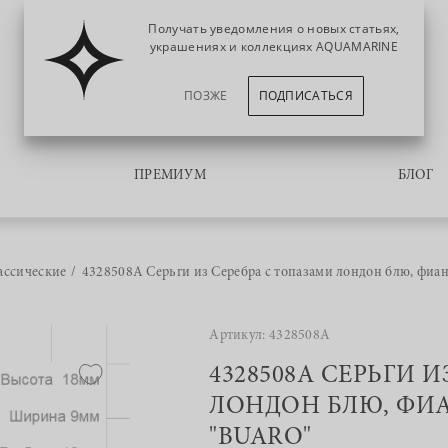
Получать уведомления о новых статьях,
украшениях и коллекциях AQUAMARINE
ПОЗЖЕ
ПОДПИСАТЬСЯ
ПРЕМИУМ
БЛОГ
ассические
4328508А Серьги из Серебра с топазами лондон блю, фи
Артикул: 4328508А
4328508А СЕРЬГИ 
ЛОНДОН БЛЮ, ФИ
"BUARO"