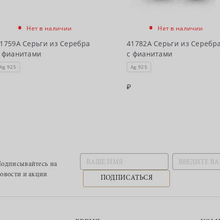
•
•
Нет в наличии
Нет в наличии
1759А Серьги из Серебра
41782А Серьги из Серебр
 фианитами
с фианитами
Ag 925
Ag 925
одписывайтесь
на
овости и акции
ПОДПИСАТЬСЯ