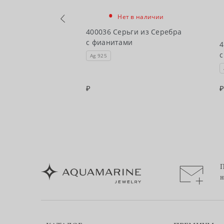
•
Нет в наличии
в наличии
400036 Серьги из Серебра
с фианитами
ги из Серебра
4
с
Ag 925
П
н