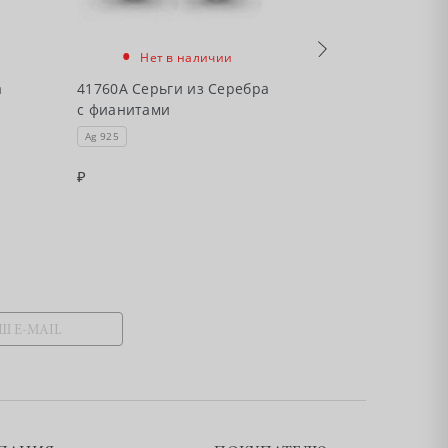
•
•
Нет в наличии
Нет в
а
41760А Серьги из Серебра
41773А Серьг
с фианитами
с фианитами
Ag 925
Ag 925