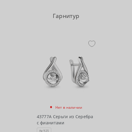
Гарнитур
•
Нет в наличии
43777А Серьги из Серебра
с фианитами
Ag 925