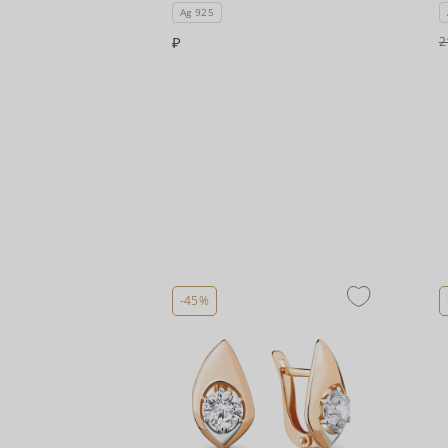
Ag 925
2
-45%