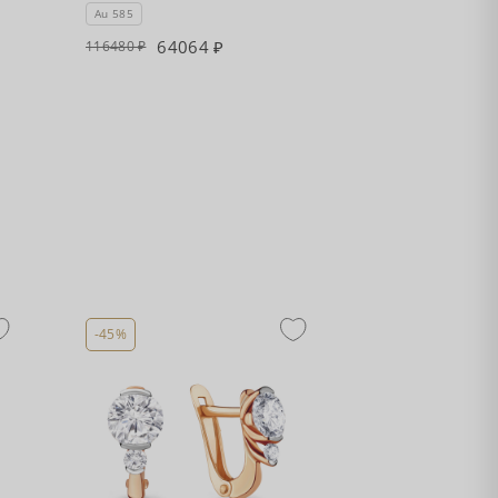
Au 585
64064
116480
-45%
-45%