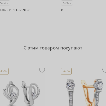
Au 585
Ag 925
118728
15870
С этим товаром покупают
-45%
-45%