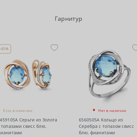
Гарнитур
-45%
•
•
Есть в наличии
Нет в наличии
459105А Серьги из Золота
6560505А Кольцо из
 топазами свисс блю,
Серебра с топазом свисс
фианитами
блю, фианитами