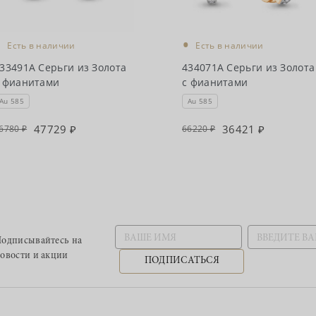
•
•
Есть в наличии
Есть в наличии
33491А Серьги из Золота
434071А Серьги из Золота
 фианитами
с фианитами
Au 585
Au 585
47729
36421
6780
66220
одписывайтесь
на
овости и акции
ПОДПИСАТЬСЯ