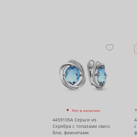
•
Нет в наличии
4459105А Серьги из
4
Серебра с топазами свисс
с
блю, фианитами