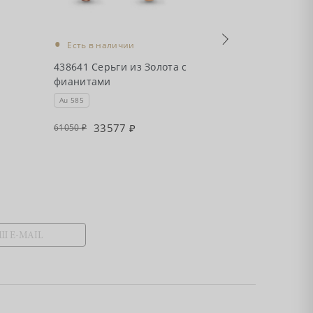
•
•
Есть в наличии
Есть в налич
438641 Серьги из Золота с
435771 Серьги
фианитами
фианитами
Au 585
Au 585
33577
3387
61050
61590