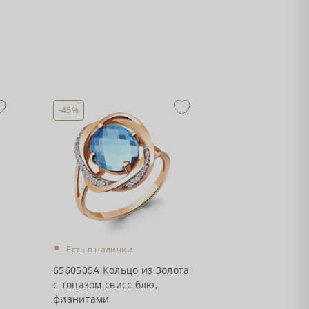
-45%
•
Есть в наличии
6560505А Кольцо из Золота
с топазом свисс блю,
фианитами