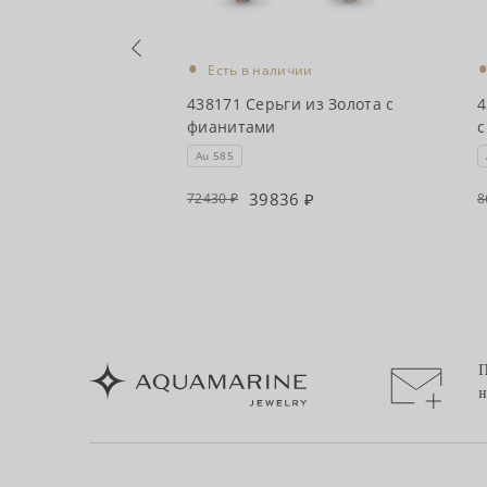
•
чии
Есть в наличии
 из Золота с
438171 Серьги из Золота с
4
фианитами
с
Au 585
90
39836
72430
8
П
н