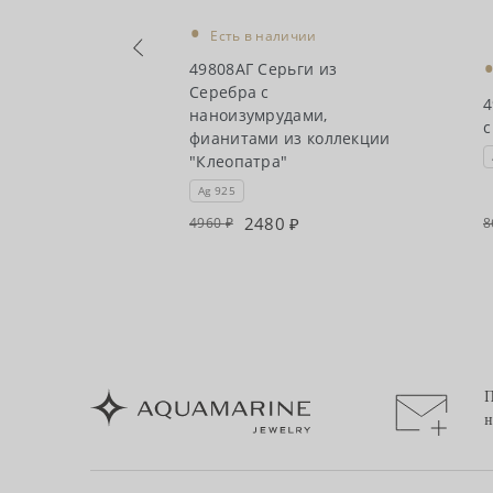
•
Есть в наличии
49808АГ Серьги из
чии
Серебра с
ги из Серебра
4
наноизумрудами,
аллами
с
фианитами из коллекции
"Клеопатра"
Ag 925
2480
4960
8
П
н