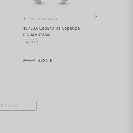
•
•
Есть в наличии
Есть в налич
а
49753А Серьги из Серебра
49891А Серьг
с фианитами
с фианитами
Ag 925
Ag 925
3785
3270
7570
6540