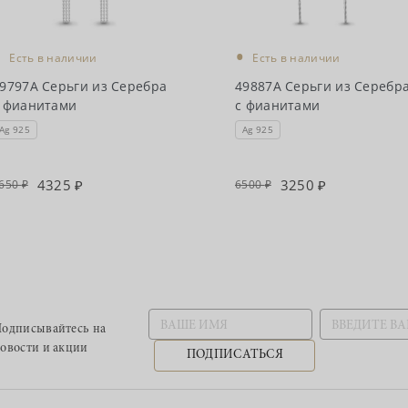
•
•
Есть в наличии
Есть в наличии
9797А Серьги из Серебра
49887А Серьги из Серебр
 фианитами
с фианитами
Ag 925
Ag 925
4325
3250
650
6500
одписывайтесь
на
овости и акции
ПОДПИСАТЬСЯ