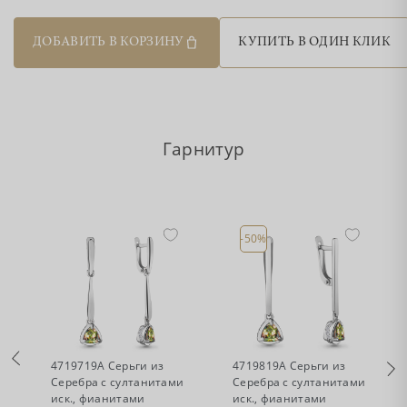
ДОБАВИТЬ В КОРЗИНУ
КУПИТЬ В ОДИН КЛИК
Гарнитур
-50%
•
•
Нет в наличии
Есть в наличии
4719719А Серьги из
4719819А Серьги из
Серебра с султанитами
Серебра с султанитами
иск., фианитами
иск., фианитами