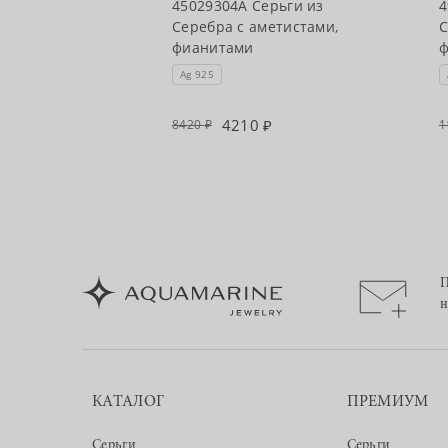
рьги из
45029304А Серьги из
4
метистами,
Серебра с аметистами,
С
фианитами
Ag 925
5
4210
8420
1
П
н
КАТАЛОГ
ПРЕМИУМ
Серьги
Серьги