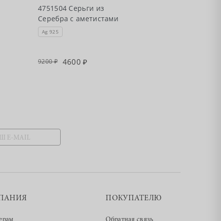
4751504 Серьги из
4754804 Серьг
Серебра с аметистами
Серебра с ам
Ag 925
Ag 925
4600
3300
9200
6600
ПАНИЯ
ПОКУПАТЕЛЮ
ерам
Обратная связь