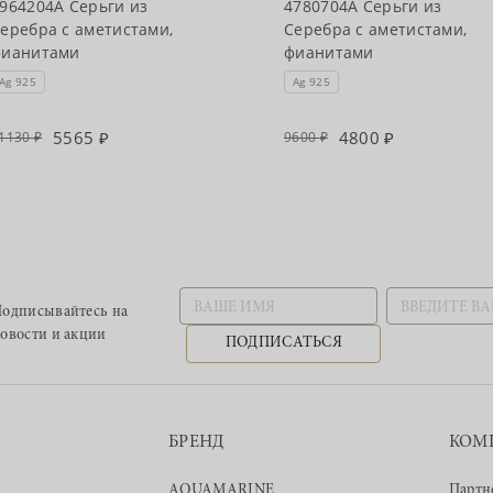
964204А Серьги из
4780704А Серьги из
еребра с аметистами,
Серебра с аметистами,
фианитами
фианитами
Ag 925
Ag 925
5565
4800
1130
9600
одписывайтесь
на
овости и акции
ПОДПИСАТЬСЯ
БРЕНД
КОМ
AQUAMARINE
Партн