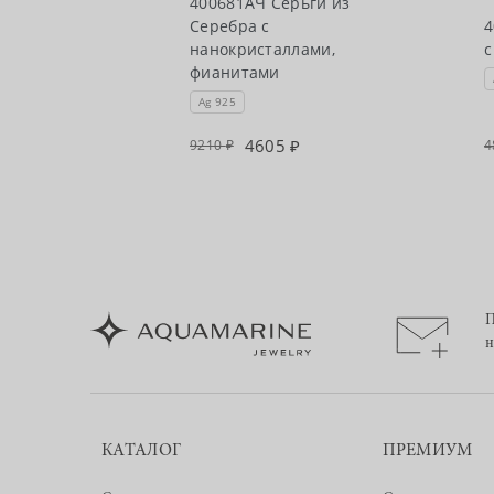
400681АЧ Серьги из
ги из Серебра
Серебра с
4
нанокристаллами,
с
фианитами
Ag 925
4605
9210
4
П
н
КАТАЛОГ
ПРЕМИУМ