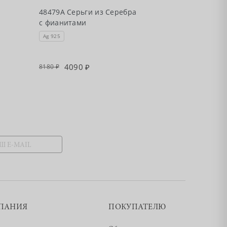
48735А Серьг
48479А Серьги из Серебра
с фианитами 
с фианитами
"Happy"
Ag 925
Ag 925
4090
2195
8180
4390
ПАНИЯ
ПОКУПАТЕЛЮ