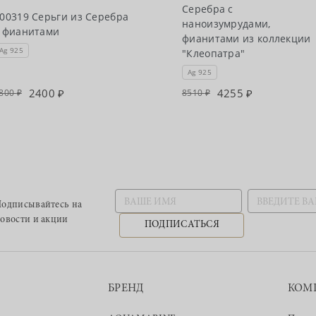
Серебра с
00319 Серьги из Серебра
наноизумрудами,
 фианитами
фианитами из коллекции
Ag 925
"Клеопатра"
Ag 925
2400
4255
800
8510
одписывайтесь
на
овости и акции
ПОДПИСАТЬСЯ
БРЕНД
КОМ