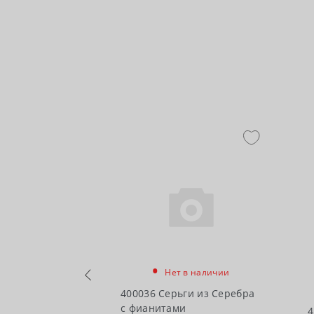
•
Нет в наличии
в наличии
400036 Серьги из Серебра
с фианитами
ги из Серебра
4