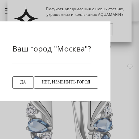
Получать уведомления о новых статьях,
украшениях и коллекциях AQUAMARINE
ПОЗЖЕ
ПОДПИСАТЬСЯ
НАЗАД
Главная страница
Серьги
Ваш город "Москва"?
4799505А Серьги из Серебра с топазами свисс блю, фианитами
ДА
НЕТ, ИЗМЕНИТЬ ГОРОД