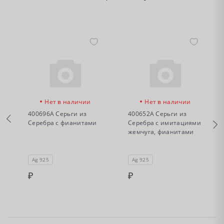
•
•
Нет в наличии
Нет в наличии
400696А Серьги из
400652А Серьги из
Серебра с фианитами
Серебра с имитациями
жемчуга, фианитами
и
Ag 925
Ag 925