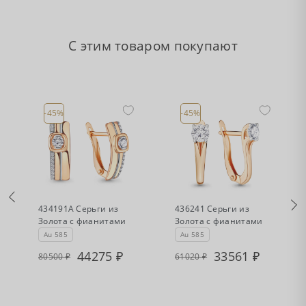
С этим товаром покупают
-45%
-45%
•
•
Есть в наличии
Есть в наличии
а
434191А Серьги из
436241 Серьги из
Золота с фианитами
Золота с фианитами
Au 585
Au 585
44275
33561
80500
61020