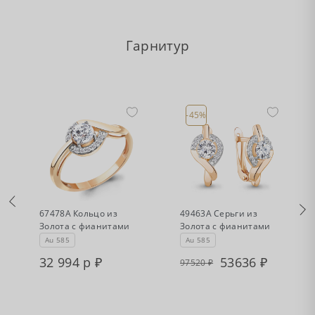
Гарнитур
-45%
•
•
Нет в наличии
Есть в наличии
67478А Кольцо из
49463А Серьги из
Золота с фианитами
Золота с фианитами
Au 585
Au 585
32 994 р
53636
97520