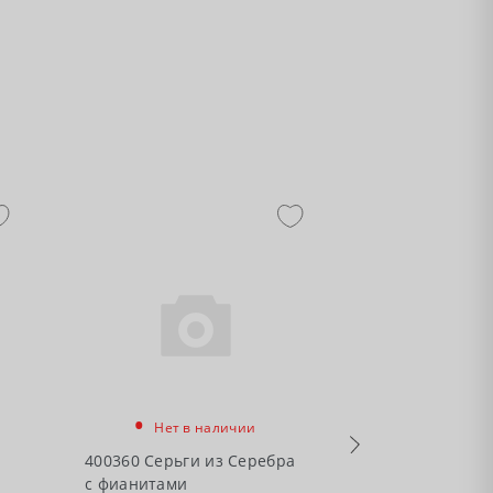
-50%
•
Нет в наличии
•
Есть в налич
400360 Серьги из Серебра
с фианитами
49790А Серьг