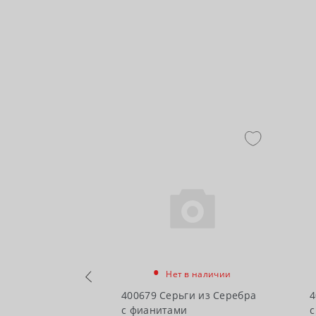
•
Нет в наличии
чии
400679 Серьги из Серебра
4
ги из Серебра
с фианитами
с