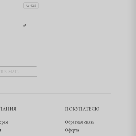
с фианитами,
Ag 925
Ag 925
1780
3560
ПАНИЯ
ПОКУПАТЕЛЮ
ерам
Обратная связь
ы
Оферта