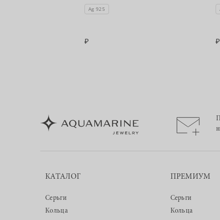
 из коллекции
Ag 925
П
н
КАТАЛОГ
ПРЕМИУМ
Серьги
Серьги
Кольца
Кольца