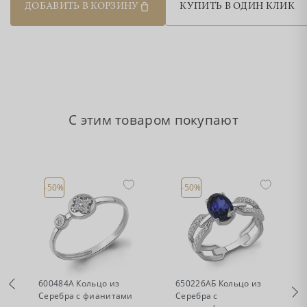
ДОБАВИТЬ В КОРЗИНУ
КУПИТЬ В ОДИН КЛИК
С этим товаром покупают
-50%
-50%
•
•
Есть в наличии
Есть в наличии
600484А Кольцо из
650226АБ Кольцо из
з
Серебра с фианитами
Серебра с