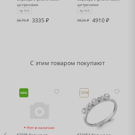
цитринами
цитринами
Ag 925
Ag 925
3335
4910
6670
9820
С этим товаром покупают
-50%
•
•
Нет в наличии
Есть в наличии
67936 Кольцо из
67345А Кольцо из