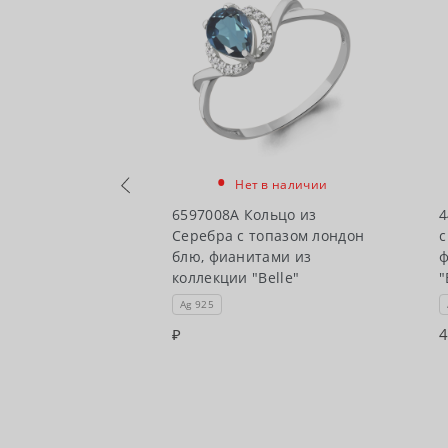
•
чии
Нет в наличии
ьцо из Золота
6597008А Кольцо из
4
ндон блю,
Серебра с топазом лондон
с
з коллекции
блю, фианитами из
ф
коллекции "Belle"
"
Ag 925
95
4