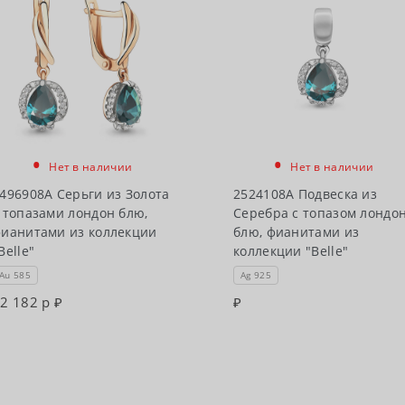
•
•
Нет в наличии
Нет в наличии
496908А Серьги из Золота
2524108А Подвеска из
 топазами лондон блю,
Серебра с топазом лондо
ианитами из коллекции
блю, фианитами из
Belle"
коллекции "Belle"
Au 585
Ag 925
2 182 р