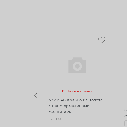
•
Нет в наличии
67795АВ Кольцо из Золота
в наличии
с нанотурмалинами,
ьцо из Золота
6
фианитами
Au 585