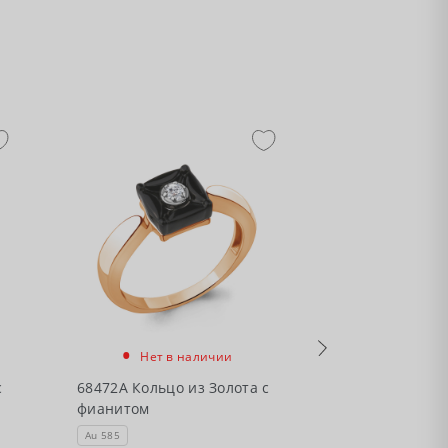
•
•
Нет в наличии
Нет в
с
68472А Кольцо из Золота с
68474А Кольцо
фианитом
фианитами
Au 585
Au 585