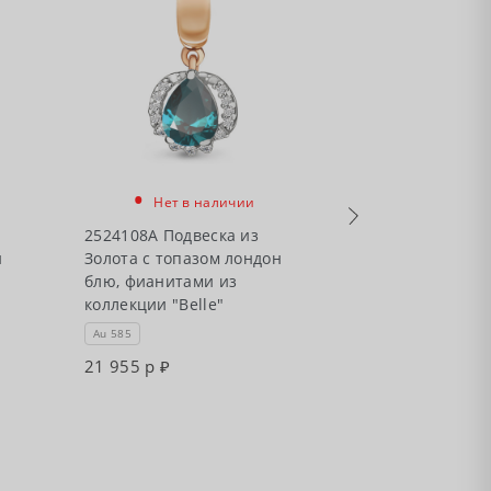
•
•
Нет в наличии
Нет в
2524108А Подвеска из
4496908А Серь
н
Золота с топазом лондон
Серебра с то
блю, фианитами из
лондон блю, 
коллекции "Belle"
коллекции "Be
Au 585
Ag 925
21 955 р