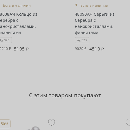
•
•
Есть в наличии
Есть в наличии
8608АЧ Кольцо из
48090АЧ Серьги из
еребра с
Серебра с
анокристаллами,
нанокристаллами,
фианитами
фианитами
Ag 925
Ag 925
5105
4510
0210
9020
С этим товаром покупают
-50%