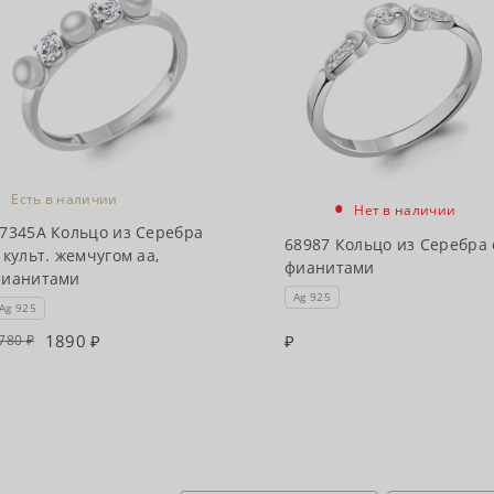
•
•
Есть в наличии
Нет в наличии
7345А Кольцо из Серебра
68987 Кольцо из Серебра 
 культ. жемчугом аа,
фианитами
фианитами
Ag 925
Ag 925
1890
780