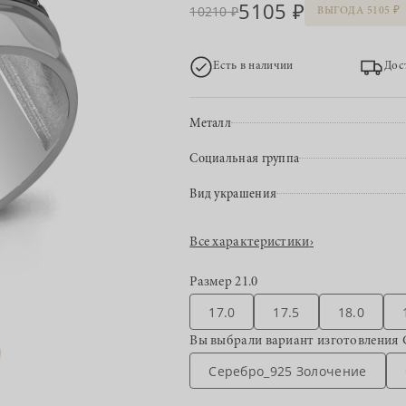
5105
10210
ВЫГОДА 5105
Есть в наличии
Дос
Металл
Социальная группа
Вид украшения
Все характеристики
›
Размер
21.0
17.0
17.5
18.0
Вы выбрали вариант изготовления
Серебро_925 Золочение