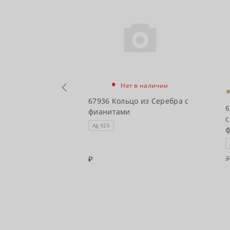
•
Нет в наличии
в наличии
67936 Кольцо из Серебра с
6
фианитами
цо из Серебра
с
Ag 925
3