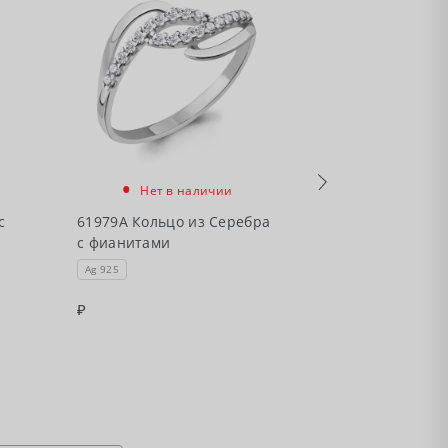
•
•
Нет в наличии
Нет в
с
61979А Кольцо из Серебра
63034А Кольц
с фианитами
с фианитами
Ag 925
Ag 925