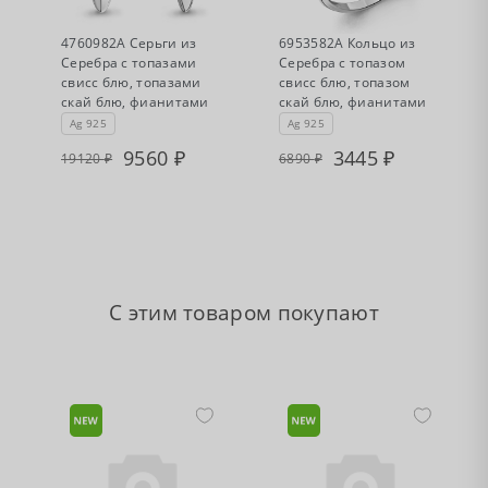
•
•
Есть в наличии
Есть в наличии
4760982А Серьги из
6953582А Кольцо из
Серебра с топазами
Серебра с топазом
свисс блю, топазами
свисс блю, топазом
скай блю, фианитами
скай блю, фианитами
Ag 925
Ag 925
9560
3445
19120
6890
С этим товаром покупают