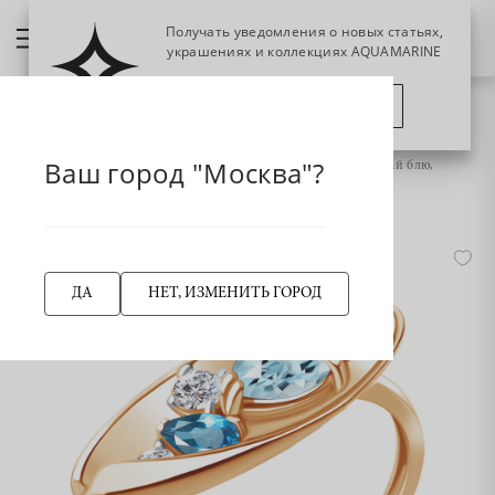
Получать уведомления о новых статьях,
украшениях и коллекциях AQUAMARINE
ПОЗЖЕ
ПОДПИСАТЬСЯ
НАЗАД
Главная страница
Кольцо
Кольца классические
Ваш город "Москва"?
6953582А Кольцо из Серебра с топазом свисс блю, топазом скай блю,
фианитами
-50%
ДА
НЕТ, ИЗМЕНИТЬ ГОРОД